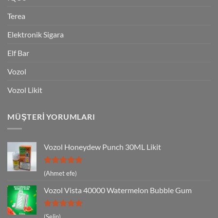
Terea
Elektronik Sigara
Elf Bar
Vozol
Vozol Likit
MÜŞTERI YORUMLARI
Vozol Honeydew Punch 30ML Likit
5 üzerinden
(Ahmet efe)
5
oy aldı
Vozol Vista 40000 Watermelon Bubble Gum
5 üzerinden
(Selin)