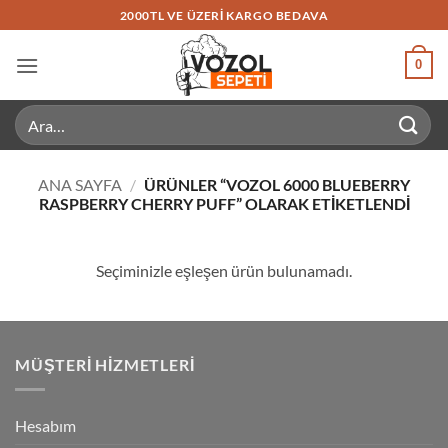
İçeriğe
2000TL VE ÜZERI KARGO BEDAVA
atla
0
Ara:
ANA SAYFA
/
ÜRÜNLER “VOZOL 6000 BLUEBERRY
RASPBERRY CHERRY PUFF” OLARAK ETIKETLENDI
Seçiminizle eşleşen ürün bulunamadı.
MÜŞTERI HIZMETLERI
Hesabım