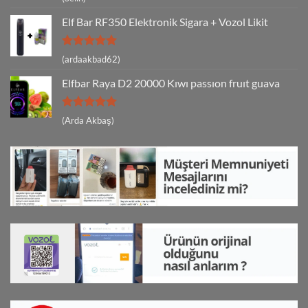
5
oy aldı
Elf Bar RF350 Elektronik Sigara + Vozol Likit
5 üzerinden
(ardaakbad62)
5
oy aldı
Elfbar Raya D2 20000 Kıwı passıon fruıt guava
5 üzerinden
(Arda Akbaş)
5
oy aldı