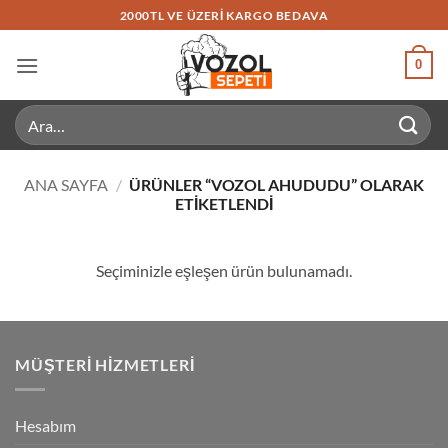
İçeriğe
2000TL VE ÜZERI KARGO BEDAVA
atla
0
Ara:
ANA SAYFA
/
ÜRÜNLER “VOZOL AHUDUDU” OLARAK
ETIKETLENDI
Seçiminizle eşleşen ürün bulunamadı.
MÜŞTERI HIZMETLERI
Hesabım