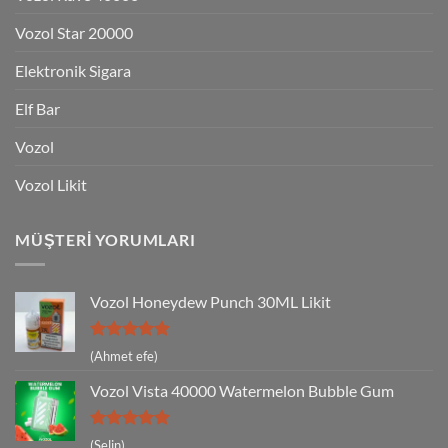
Vozol Star 20000
Elektronik Sigara
Elf Bar
Vozol
Vozol Likit
MÜŞTERI YORUMLARI
Vozol Honeydew Punch 30ML Likit
5 üzerinden
(Ahmet efe)
5
oy aldı
Vozol Vista 40000 Watermelon Bubble Gum
5 üzerinden
(Selin)