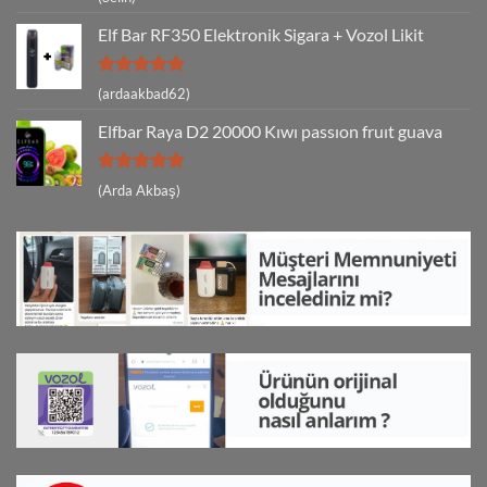
5
oy aldı
Elf Bar RF350 Elektronik Sigara + Vozol Likit
5 üzerinden
(ardaakbad62)
5
oy aldı
Elfbar Raya D2 20000 Kıwı passıon fruıt guava
5 üzerinden
(Arda Akbaş)
5
oy aldı