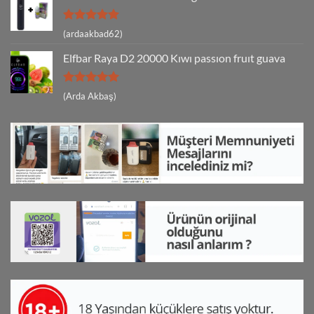
5 üzerinden
(ardaakbad62)
5
oy aldı
Elfbar Raya D2 20000 Kıwı passıon fruıt guava
5 üzerinden
(Arda Akbaş)
5
oy aldı