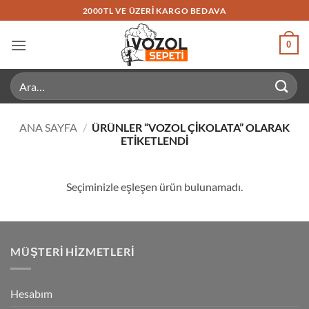
İçeriğe
2000TL VE ÜZERI KARGO BEDAVA
atla
0
Ara:
ANA SAYFA
/
ÜRÜNLER “VOZOL ÇIKOLATA” OLARAK
ETIKETLENDI
Seçiminizle eşleşen ürün bulunamadı.
MÜŞTERI HIZMETLERI
Hesabım