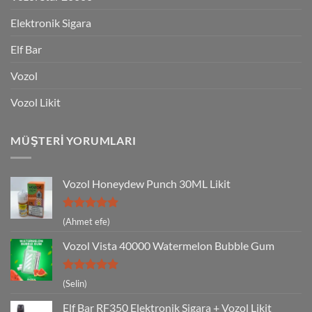
Elektronik Sigara
Elf Bar
Vozol
Vozol Likit
MÜŞTERI YORUMLARI
Vozol Honeydew Punch 30ML Likit
5 üzerinden
(Ahmet efe)
5
oy aldı
Vozol Vista 40000 Watermelon Bubble Gum
5 üzerinden
(Selin)
5
oy aldı
Elf Bar RF350 Elektronik Sigara + Vozol Likit