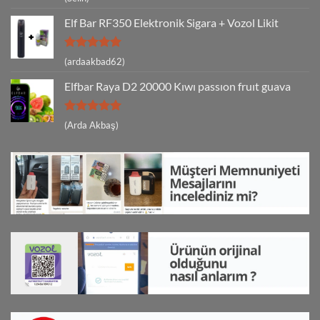
5
oy aldı
Elf Bar RF350 Elektronik Sigara + Vozol Likit
5 üzerinden
(ardaakbad62)
5
oy aldı
Elfbar Raya D2 20000 Kıwı passıon fruıt guava
5 üzerinden
(Arda Akbaş)
5
oy aldı