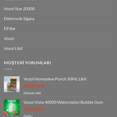
Vozol Star 20000
Elektronik Sigara
Elf Bar
Vozol
Vozol Likit
MÜŞTERI YORUMLARI
Vozol Honeydew Punch 30ML Likit
5 üzerinden
(Ahmet efe)
5
oy aldı
Vozol Vista 40000 Watermelon Bubble Gum
5 üzerinden
(Selin)