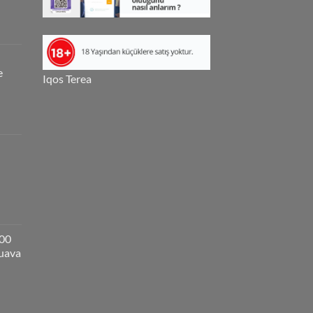
e
Iqos Terea
000
guava