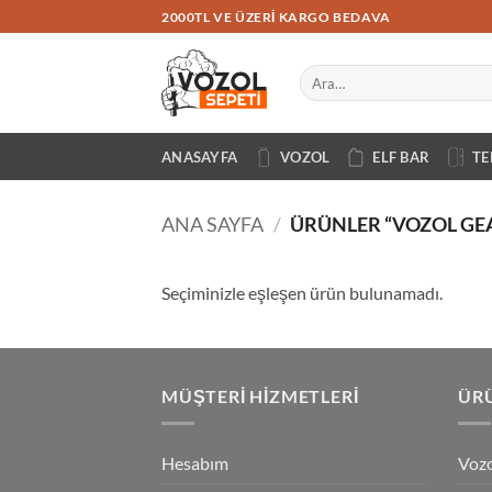
İçeriğe
2000TL VE ÜZERI KARGO BEDAVA
atla
Ara:
ANASAYFA
VOZOL
ELF BAR
TE
ANA SAYFA
/
ÜRÜNLER “VOZOL GEA
Seçiminizle eşleşen ürün bulunamadı.
MÜŞTERI HIZMETLERI
ÜRÜ
Hesabım
Vozo