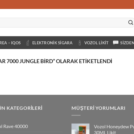
REA – IQOS
ELEKTRONIK SIGARA
VOZOL LIKIT
SIZDE
R 7000 JUNGLE BIRD” OLARAK ETIKETLENDI
N KATEGORILERI
MÜŞTERI YORUMLARI
l Rave 40000
Vozol Honeydew P
30ML Likit