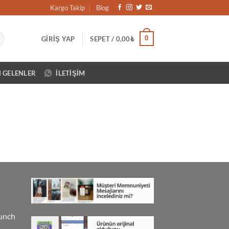
Kargo Takip
Blog
0
GIRIŞ YAP
SEPET /
0,00
₺
N GELENLER
İLETIŞIM
unch