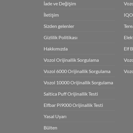
İade ve Değişim
Vozo
İletişim
IQO
Sizden gelenler
Tere
Gizlilik Politikası
Elek
Hakkımızda
Elf 
Vozol Orijinallik Sorgulama
Voz
Vozol 6000 Orijinallik Sorgulama
Vozo
Vozol 10000 Orijinallik Sorgulama
Saltica Puff Orijinallik Testi
Elfbar Pi9000 Orijinallik Testi
Yasal Uyarı
Bülten