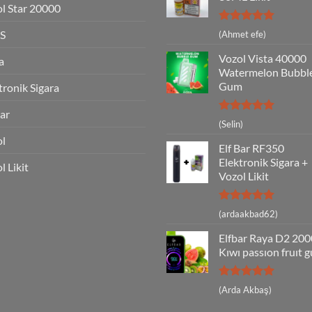
l Star 20000
5 üzerinden
S
(Ahmet efe)
5
oy aldı
Vozol Vista 40000
a
Watermelon Bubbl
Gum
tronik Sigara
Bar
5 üzerinden
(Selin)
5
oy aldı
ol
Elf Bar RF350
Elektronik Sigara +
l Likit
Vozol Likit
5 üzerinden
(ardaakbad62)
5
oy aldı
Elfbar Raya D2 20
Kıwı passıon fruıt 
5 üzerinden
(Arda Akbaş)
5
oy aldı