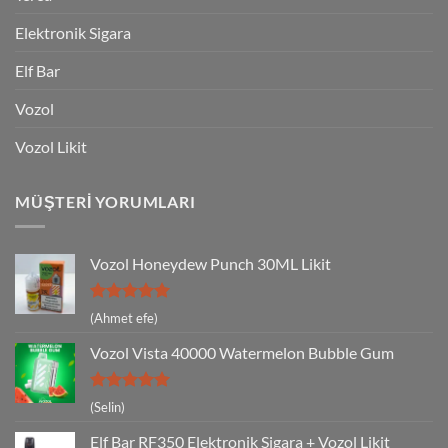
Elektronik Sigara
Elf Bar
Vozol
Vozol Likit
MÜŞTERI YORUMLARI
Vozol Honeydew Punch 30ML Likit
5 üzerinden
(Ahmet efe)
5
oy aldı
Vozol Vista 40000 Watermelon Bubble Gum
5 üzerinden
(Selin)
5
oy aldı
Elf Bar RF350 Elektronik Sigara + Vozol Likit