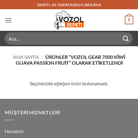
İçeriğe
2000TL VE ÜZERI KARGO BEDAVA
atla
0
Ara:
ANA SAYFA
/
ÜRÜNLER “VOZOL GEAR 7000 KIWI
GUAVA PASSION FRUIT” OLARAK ETIKETLENDI
Seçiminizle eşleşen ürün bulunamadı.
MÜŞTERI HIZMETLERI
Hesabım