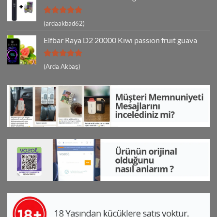
5 üzerinden
(ardaakbad62)
5
oy aldı
Elfbar Raya D2 20000 Kıwı passıon fruıt guava
5 üzerinden
(Arda Akbaş)
5
oy aldı