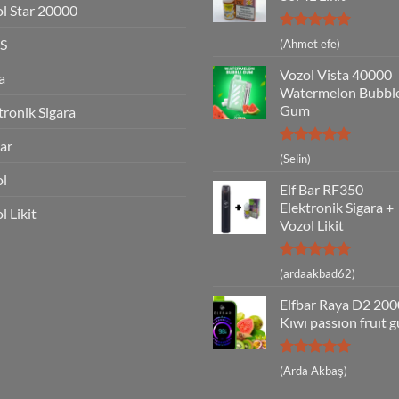
l Star 20000
5 üzerinden
S
(Ahmet efe)
5
oy aldı
Vozol Vista 40000
a
Watermelon Bubbl
Gum
tronik Sigara
Bar
5 üzerinden
(Selin)
5
oy aldı
ol
Elf Bar RF350
Elektronik Sigara +
l Likit
Vozol Likit
5 üzerinden
(ardaakbad62)
5
oy aldı
Elfbar Raya D2 20
Kıwı passıon fruıt 
5 üzerinden
(Arda Akbaş)
5
oy aldı