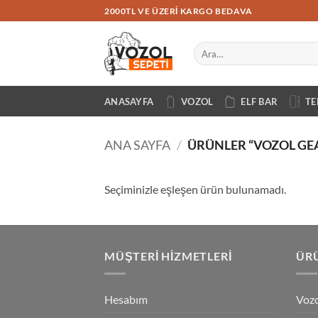
İçeriğe
2000TL VE ÜZERI KARGO BEDAVA
atla
Ara:
ANASAYFA
VOZOL
ELF BAR
TE
ANA SAYFA
/
ÜRÜNLER “VOZOL GE
Seçiminizle eşleşen ürün bulunamadı.
MÜŞTERI HIZMETLERI
ÜRÜ
Hesabım
Vozo