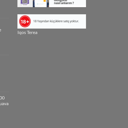
e
Iqos Terea
000
guava