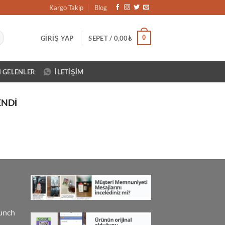
Kargo Takip
Blog
0
GIRIŞ YAP
SEPET /
0,00
₺
N GELENLER
İLETIŞIM
ENDI
unch