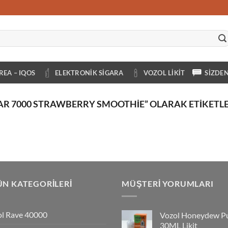
REA – IQOS
ELEKTRONIK SIGARA
VOZOL LIKIT
SIZDE
AR 7000 STRAWBERRY SMOOTHIE” OLARAK ETIKETL
N KATEGORILERI
MÜŞTERI YORUMLARI
l Rave 40000
Vozol Honeydew P
30ML Likit