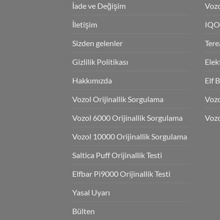
İade ve Değişim
Vozo
İletişim
IQO
Sizden gelenler
Tere
Gizlilik Politikası
Elek
Hakkımızda
Elf 
Vozol Orijinallik Sorgulama
Voz
Vozol 6000 Orijinallik Sorgulama
Vozo
Vozol 10000 Orijinallik Sorgulama
Saltica Puff Orijinallik Testi
Elfbar Pi9000 Orijinallik Testi
Yasal Uyarı
Bülten