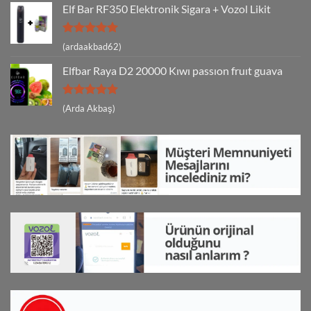
Elf Bar RF350 Elektronik Sigara + Vozol Likit
5 üzerinden
(ardaakbad62)
5
oy aldı
Elfbar Raya D2 20000 Kıwı passıon fruıt guava
5 üzerinden
(Arda Akbaş)
5
oy aldı