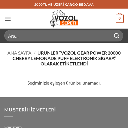
İçeriğe
2000TL VE ÜZERI KARGO BEDAVA
atla
0
Ara:
ANA SAYFA
/
ÜRÜNLER “VOZOL GEAR POWER 20000
CHERRY LEMONADE PUFF ELEKTRONIK SIGARA”
OLARAK ETIKETLENDI
Seçiminizle eşleşen ürün bulunamadı.
MÜŞTERI HIZMETLERI
Hesabım