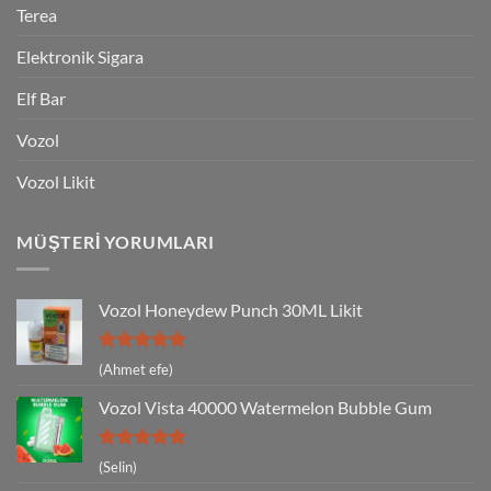
Terea
Elektronik Sigara
Elf Bar
Vozol
Vozol Likit
MÜŞTERI YORUMLARI
Vozol Honeydew Punch 30ML Likit
5 üzerinden
(Ahmet efe)
5
oy aldı
Vozol Vista 40000 Watermelon Bubble Gum
5 üzerinden
(Selin)
5
oy aldı