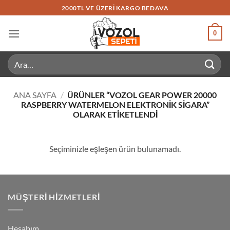
İçeriğe
2000TL VE ÜZERI KARGO BEDAVA
atla
0
Ara:
ANA SAYFA
/
ÜRÜNLER “VOZOL GEAR POWER 20000
RASPBERRY WATERMELON ELEKTRONIK SIGARA”
OLARAK ETIKETLENDI
Seçiminizle eşleşen ürün bulunamadı.
MÜŞTERI HIZMETLERI
Hesabım