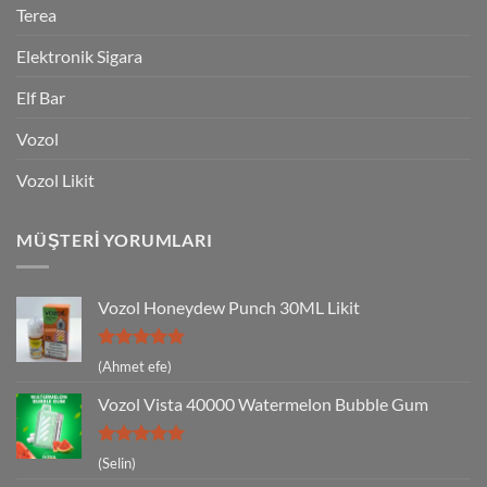
Terea
Elektronik Sigara
Elf Bar
Vozol
Vozol Likit
MÜŞTERI YORUMLARI
Vozol Honeydew Punch 30ML Likit
5 üzerinden
(Ahmet efe)
5
oy aldı
Vozol Vista 40000 Watermelon Bubble Gum
5 üzerinden
(Selin)
5
oy aldı