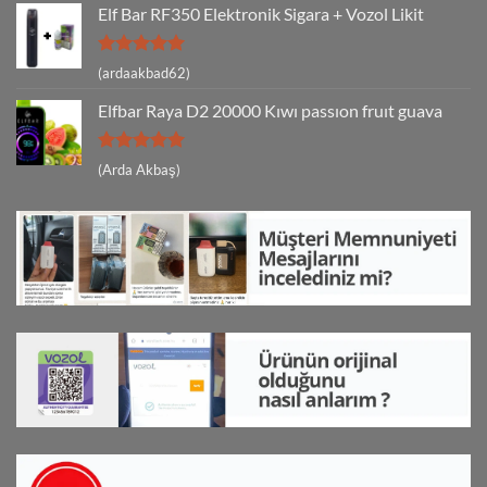
Elf Bar RF350 Elektronik Sigara + Vozol Likit
5 üzerinden
(ardaakbad62)
5
oy aldı
Elfbar Raya D2 20000 Kıwı passıon fruıt guava
5 üzerinden
(Arda Akbaş)
5
oy aldı