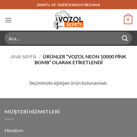
İçeriğe
2000TL VE ÜZERI KARGO BEDAVA
atla
0
Ara:
ANA SAYFA
/
ÜRÜNLER “VOZOL NEON 10000 PINK
BOMB” OLARAK ETIKETLENDI
Seçiminizle eşleşen ürün bulunamadı.
MÜŞTERI HIZMETLERI
Hesabım