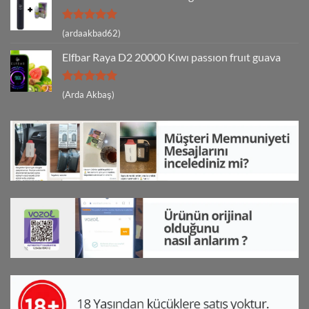
5 üzerinden
(ardaakbad62)
5
oy aldı
Elfbar Raya D2 20000 Kıwı passıon fruıt guava
5 üzerinden
(Arda Akbaş)
5
oy aldı