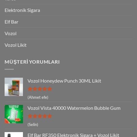
Elektronik Sigara
Elf Bar
Vozol
Vozol Likit
MÜŞTERI YORUMLARI
Vozol Honeydew Punch 30ML Likit
5 üzerinden
(Ahmet efe)
5
oy aldı
Vozol Vista 40000 Watermelon Bubble Gum
5 üzerinden
(Selin)
5
oy aldı
Elf Bar RF350 Elektronik Sigara + Vozol Likit