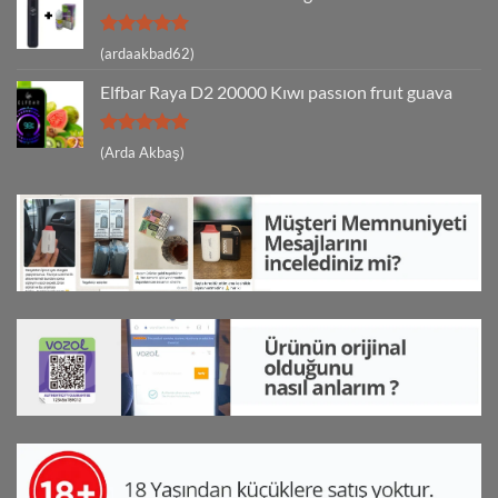
5 üzerinden
(ardaakbad62)
5
oy aldı
Elfbar Raya D2 20000 Kıwı passıon fruıt guava
5 üzerinden
(Arda Akbaş)
5
oy aldı