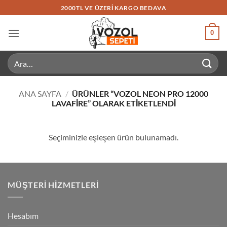
İçeriğe
2000TL VE ÜZERI KARGO BEDAVA
atla
0
Ara:
ANA SAYFA
/
ÜRÜNLER “VOZOL NEON PRO 12000
LAVAFIRE” OLARAK ETIKETLENDI
Seçiminizle eşleşen ürün bulunamadı.
MÜŞTERI HIZMETLERI
Hesabım