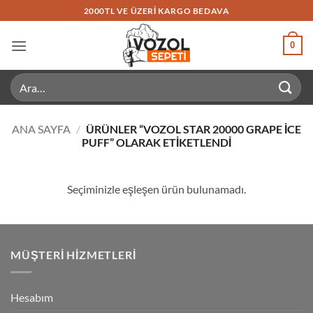
İçeriğe
2000TL VE ÜZERI KARGO BEDAVA
atla
0
Ara:
ANA SAYFA
/
ÜRÜNLER “VOZOL STAR 20000 GRAPE ICE
PUFF” OLARAK ETIKETLENDI
Seçiminizle eşleşen ürün bulunamadı.
MÜŞTERI HIZMETLERI
Hesabım