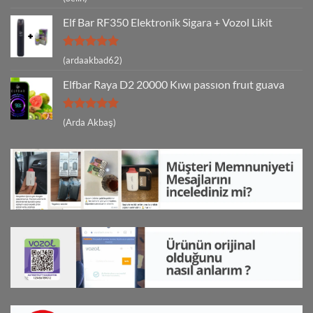
5
oy aldı
Elf Bar RF350 Elektronik Sigara + Vozol Likit
5 üzerinden
(ardaakbad62)
5
oy aldı
Elfbar Raya D2 20000 Kıwı passıon fruıt guava
5 üzerinden
(Arda Akbaş)
5
oy aldı