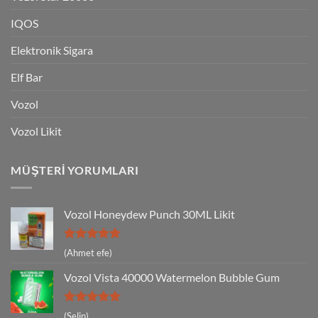
IQOS
Elektronik Sigara
Elf Bar
Vozol
Vozol Likit
MÜŞTERI YORUMLARI
Vozol Honeydew Punch 30ML Likit
5 üzerinden
(Ahmet efe)
5
oy aldı
Vozol Vista 40000 Watermelon Bubble Gum
5 üzerinden
(Selin)