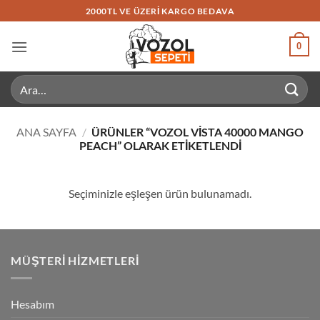
İçeriğe
2000TL VE ÜZERI KARGO BEDAVA
atla
0
Ara:
ANA SAYFA
/
ÜRÜNLER “VOZOL VISTA 40000 MANGO
PEACH” OLARAK ETIKETLENDI
Seçiminizle eşleşen ürün bulunamadı.
MÜŞTERI HIZMETLERI
Hesabım