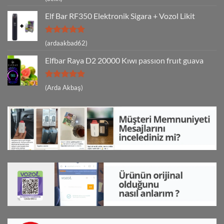
5
oy aldı
Elf Bar RF350 Elektronik Sigara + Vozol Likit
5 üzerinden
(ardaakbad62)
5
oy aldı
Elfbar Raya D2 20000 Kıwı passıon fruıt guava
5 üzerinden
(Arda Akbaş)
5
oy aldı