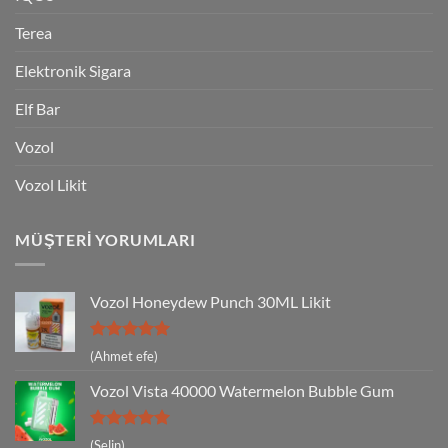
Terea
Elektronik Sigara
Elf Bar
Vozol
Vozol Likit
MÜŞTERI YORUMLARI
Vozol Honeydew Punch 30ML Likit
5 üzerinden
(Ahmet efe)
5
oy aldı
Vozol Vista 40000 Watermelon Bubble Gum
5 üzerinden
(Selin)