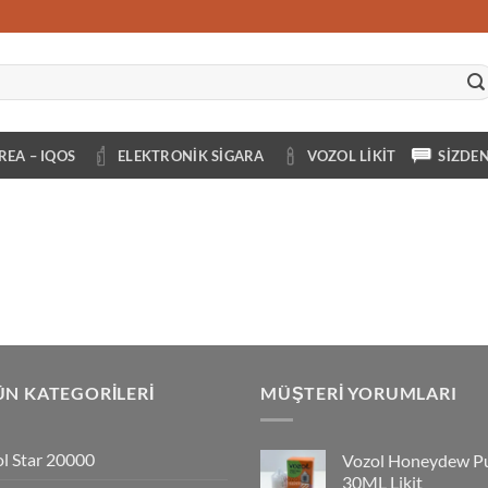
REA – IQOS
ELEKTRONIK SIGARA
VOZOL LIKIT
SIZDE
N KATEGORILERI
MÜŞTERI YORUMLARI
l Star 20000
Vozol Honeydew P
30ML Likit