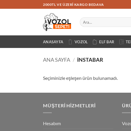
İçeriğe
2000TL VE ÜZERI KARGO BEDAVA
atla
Ara:
ANASAYFA
VOZOL
ELF BAR
TE
ANA SAYFA
/
İNSTABAR
Seçiminizle eşleşen ürün bulunamadı.
MÜŞTERI HIZMETLERI
ÜRÜ
Hesabım
Vozo