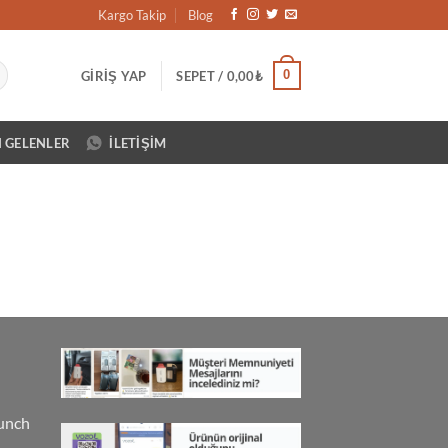
Kargo Takip
Blog
0
GIRIŞ YAP
SEPET /
0,00
₺
N GELENLER
İLETIŞIM
unch