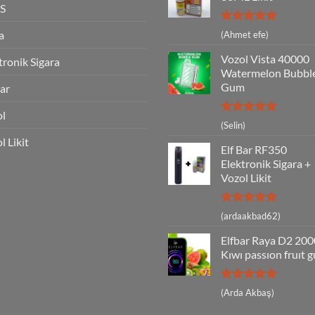
S
5 üzerinden
a
(Ahmet efe)
5
oy aldı
Vozol Vista 40000
tronik Sigara
Watermelon Bubbl
Gum
Bar
ol
5 üzerinden
(Selin)
5
oy aldı
l Likit
Elf Bar RF350
Elektronik Sigara +
Vozol Likit
5 üzerinden
(ardaakbad62)
5
oy aldı
Elfbar Raya D2 20
Kıwı passıon fruıt 
5 üzerinden
(Arda Akbaş)
5
oy aldı