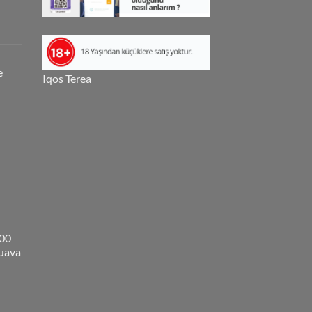
e
Iqos Terea
000
guava