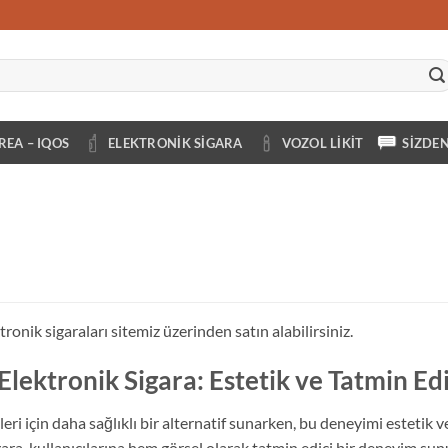
REA – IQOS
ELEKTRONIK SIGARA
VOZOL LIKIT
SIZDE
onik sigaraları sitemiz üzerinden satın alabilirsiniz.
Elektronik Sigara: Estetik ve Tatmin Ed
ileri için daha sağlıklı bir alternatif sunarken, bu deneyimi estetik 
igara, kullanıcılarına hem görsel olarak tatmin edici bir deneyim su