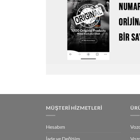
MÜŞTERI HIZMETLERI
ÜRÜ
Hesabım
Vozo
İade ve Değişim
Vozo