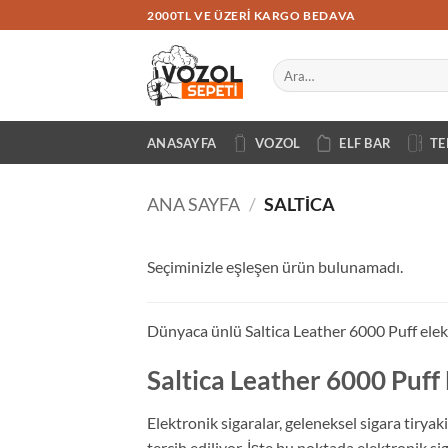
İçeriğe
2000TL VE ÜZERI KARGO BEDAVA
atla
Ara:
ANASAYFA
VOZOL
ELF BAR
TE
ANA SAYFA
/
SALTICA
Seçiminizle eşleşen ürün bulunamadı.
Dünyaca ünlü Saltica Leather 6000 Puff elektr
Saltica Leather 6000 Puff 
Elektronik sigaralar, geleneksel sigara tiryak
tercih ediliyor. İşte bu noktada elektronik s