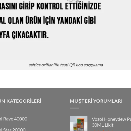
saltica orijianllik testi QR kod sorgulama
N KATEGORILERI
MÜŞTERI YORUMLARI
l Rave 40000
Vozol Honeydew P
30ML Likit
l Star 20000