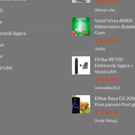
5 üzerinden
S
(Ahmet efe)
5
oy aldı
Vozol Vista 40000
a
Watermelon Bubbl
Gum
tronik Sigara
Bar
5 üzerinden
(Selin)
5
oy aldı
ol
Elf Bar RF350
Elektronik Sigara +
l Likit
Vozol Likit
5 üzerinden
(ardaakbad62)
5
oy aldı
Elfbar Raya D2 20
Kıwı passıon fruıt 
5 üzerinden
(Arda Akbaş)
5
oy aldı