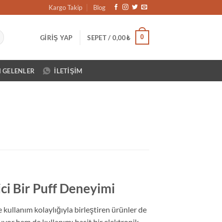
Kargo Takip
Blog
0
GIRIŞ YAP
SEPET /
0,00
₺
N GELENLER
İLETIŞIM
ici Bir Puff Deneyimi
ve kullanım kolaylığıyla birleştiren ürünler de
nuyor hem de kullanımı basit bir elektronik