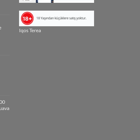
e
Iqos Terea
000
guava