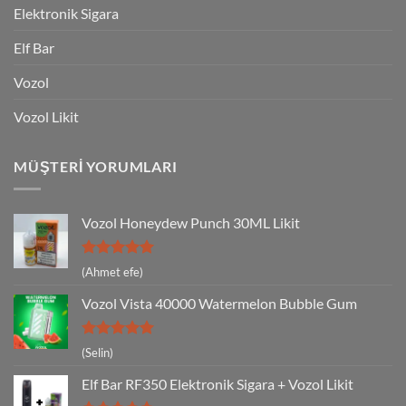
Elektronik Sigara
Elf Bar
Vozol
Vozol Likit
MÜŞTERI YORUMLARI
Vozol Honeydew Punch 30ML Likit
5 üzerinden
(Ahmet efe)
5
oy aldı
Vozol Vista 40000 Watermelon Bubble Gum
5 üzerinden
(Selin)
5
oy aldı
Elf Bar RF350 Elektronik Sigara + Vozol Likit