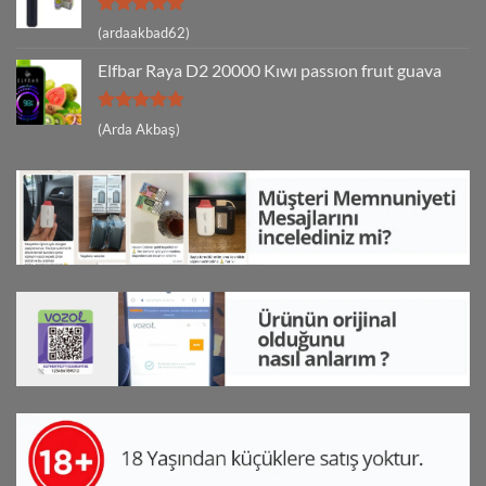
5 üzerinden
(ardaakbad62)
5
oy aldı
Elfbar Raya D2 20000 Kıwı passıon fruıt guava
5 üzerinden
(Arda Akbaş)
5
oy aldı