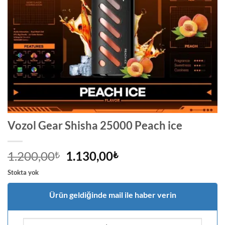
Vozol Gear Shisha 25000 Peach ice
Orijinal
Şu
1.200,00
1.130,00
₺
₺
fiyat:
andaki
Stokta yok
1.200,00₺.
fiyat:
1.130,00₺.
Ürün geldiğinde mail ile haber verin