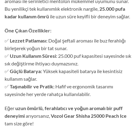
aroması ile serinletici mentolün mükemmel uyumunu sunar.
Bu yenilikçi tek kullanımlık elektronik nargile,
25.000 pufa
kadar kullanım ömrü
ile uzun süre keyifli bir deneyim sağlar.
Öne Çıkan Özellikler:
✅
Lezzet Patlaması:
Doğal şeftali aroması ile buz ferahlığı
birleşerek yoğun bir tat sunar.
✅
Uzun Kullanım Süresi:
25.000 puf kapasitesi sayesinde sık
sık değiştirme ihtiyacı duymazsınız.
✅
Güçlü Batarya:
Yüksek kapasiteli batarya ile kesintisiz
kullanım sağlar.
✅
Taşınabilir ve Pratik:
Hafif ve ergonomik tasarımı
sayesinde her yerde rahatça kullanılabilir.
Eğer
uzun ömürlü, ferahlatıcı ve yoğun aromalı bir puff
deneyimi
arıyorsanız,
Vozol Gear Shisha 25000 Peach Ice
tam size göre!