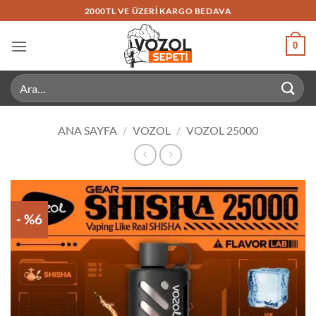
İçeriğe
2000TL VE ÜZERI KARGO BEDAVA
atla
0
Ara:
ANA SAYFA
/
VOZOL
/
VOZOL 25000
- %6