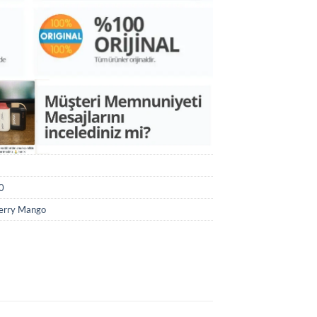
0
berry Mango