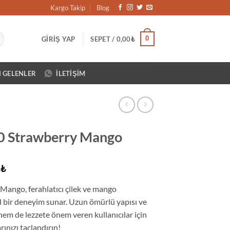
Kargo Takip
Blog
0
GIRIŞ YAP
SEPET /
0,00
₺
N GELENLER
İLETIŞIM
00 Strawberry Mango
Şu
0
₺
andaki
Mango, ferahlatıcı çilek ve mango
₺.
fiyat:
l bir deneyim sunar. Uzun ömürlü yapısı ve
1.390,00₺.
hem de lezzete önem veren kullanıcılar için
arınızı taçlandırın!