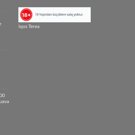
e
Iqos Terea
000
guava