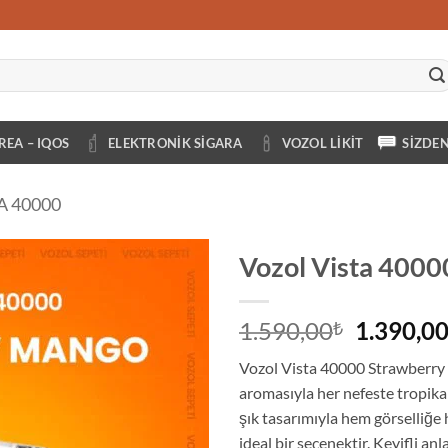
REA – IQOS
ELEKTRONIK SIGARA
VOZOL LIKIT
SIZDE
A 40000
Vozol Vista 400
Orijinal
1.590,00
1.390,0
₺
fiyat:
Vozol Vista 40000 Strawberry 
1.590,00
aromasıyla her nefeste tropika
şık tasarımıyla hem görselliğe 
ideal bir seçenektir. Keyifli anl