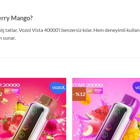
erry Mango?
iş tatlar, Vozol Vista 40000’i benzersiz kılar. Hem deneyimli kulla
m sunar.
2
- %12