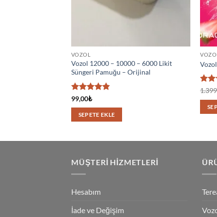
VOZOL
VOZO
Vozol 12000 – 10000 – 6000 Likit
Vozol
Süngeri Pamuğu – Orijinal
5
1.399
üzeri
5 üzerinden
99,00
₺
4.75
4.83
oy
SE
aldı
aldı
SEPETE EKLE
MÜŞTERI HIZMETLERI
ÜRÜ
Hesabım
Tere
İade ve Değişim
Vozo