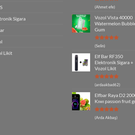
5 üzerinden
S
(Ahmet efe)
5
oy aldı
Vozol Vista 40000
tronik Sigara
Watermelon Bubbl
Gum
Bar
ol
5 üzerinden
(Selin)
5
oy aldı
l Likit
Elf Bar RF350
Elektronik Sigara +
Vozol Likit
5 üzerinden
(ardaakbad62)
5
oy aldı
Elfbar Raya D2 20
Kıwı passıon fruıt 
5 üzerinden
(Arda Akbaş)
5
oy aldı