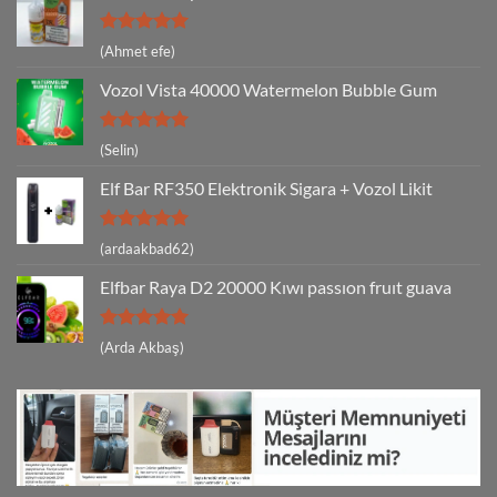
5 üzerinden
(Ahmet efe)
5
oy aldı
Vozol Vista 40000 Watermelon Bubble Gum
5 üzerinden
(Selin)
5
oy aldı
Elf Bar RF350 Elektronik Sigara + Vozol Likit
5 üzerinden
(ardaakbad62)
5
oy aldı
Elfbar Raya D2 20000 Kıwı passıon fruıt guava
5 üzerinden
(Arda Akbaş)
5
oy aldı