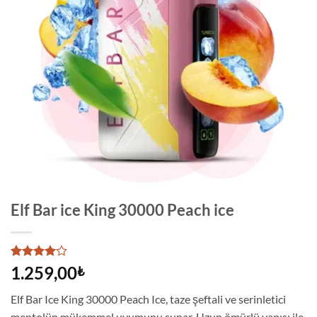
Elf Bar ice King 30000 Peach ice
1
müşteri
1.259,00
₺
puanına
dayanarak
Elf Bar Ice King 30000 Peach Ice, taze şeftali ve serinletici
5
üzerinden
mentolün mükemmel uyumunu sunar. Uzun ömürlü yapısı ile