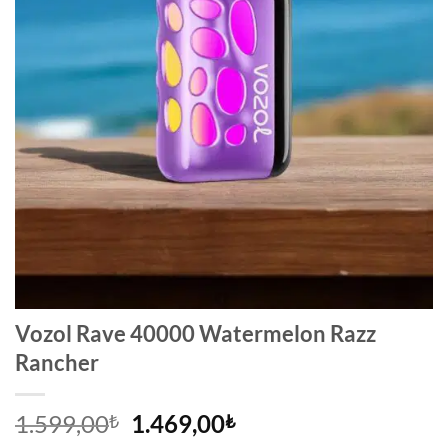
Vozol Rave 40000 Watermelon Razz
Rancher
Orijinal
Şu
1.599,00
1.469,00
₺
₺
fiyat:
andaki