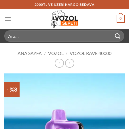
İçeriğe
2000TL VE ÜZERI KARGO BEDAVA
atla
0
Ara:
ANA SAYFA
/
VOZOL
/
VOZOL RAVE 40000
- %8