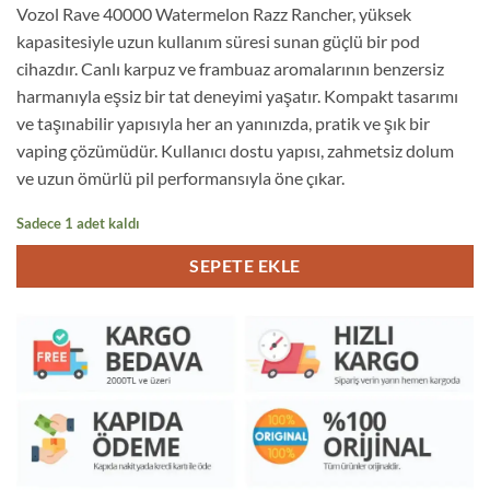
Vozol Rave 40000 Watermelon Razz Rancher, yüksek
1.599,00₺.
fiyat:
kapasitesiyle uzun kullanım süresi sunan güçlü bir pod
1.469,00₺.
cihazdır. Canlı karpuz ve frambuaz aromalarının benzersiz
harmanıyla eşsiz bir tat deneyimi yaşatır. Kompakt tasarımı
ve taşınabilir yapısıyla her an yanınızda, pratik ve şık bir
vaping çözümüdür. Kullanıcı dostu yapısı, zahmetsiz dolum
ve uzun ömürlü pil performansıyla öne çıkar.
Sadece 1 adet kaldı
SEPETE EKLE