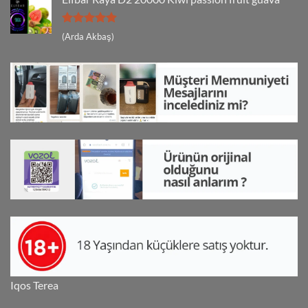
5 üzerinden
(Arda Akbaş)
5
oy aldı
Iqos Terea