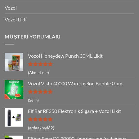
Vozol
Vozol Likit
MÜŞTERI YORUMLARI
Vozol Honeydew Punch 30ML Likit
5 üzerinden
(Ahmet efe)
5
oy aldı
Vozol Vista 40000 Watermelon Bubble Gum
5 üzerinden
(Selin)
5
oy aldı
Elf Bar RF350 Elektronik Sigara + Vozol Likit
5 üzerinden
(ardaakbad62)
5
oy aldı
Elfbar Raya D2 20000 Kıwı passıon fruıt guava