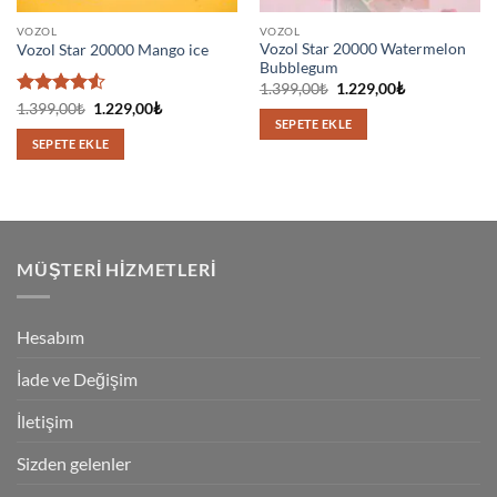
VOZOL
VOZOL
Vozol Star 20000 Watermelon
Vozol Star 20000 Mango ice
Bubblegum
Orijinal
Şu
1.399,00
₺
1.229,00
₺
fiyat:
andaki
5
Orijinal
Şu
1.399,00
₺
1.229,00
₺
1.399,00₺.
fiyat:
fiyat:
andaki
SEPETE EKLE
üzerinden
1.229,00₺.
1.399,00₺.
fiyat:
4.5
oy
SEPETE EKLE
1.229,00₺.
aldı
MÜŞTERI HIZMETLERI
Hesabım
İade ve Değişim
İletişim
Sizden gelenler