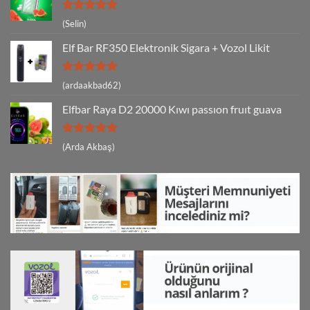
5 üzerinden
(Selin)
5
oy aldı
Elf Bar RF350 Elektronik Sigara + Vozol Likit
5 üzerinden
(ardaakbad62)
5
oy aldı
Elfbar Raya D2 20000 Kıwı passıon fruıt guava
5 üzerinden
(Arda Akbaş)
5
oy aldı