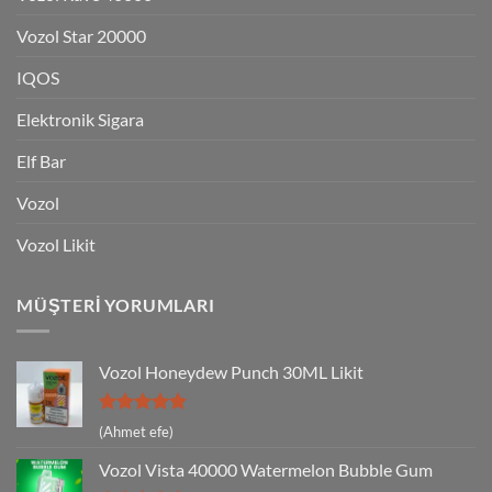
Vozol Star 20000
IQOS
Elektronik Sigara
Elf Bar
Vozol
Vozol Likit
MÜŞTERI YORUMLARI
Vozol Honeydew Punch 30ML Likit
5 üzerinden
(Ahmet efe)
5
oy aldı
Vozol Vista 40000 Watermelon Bubble Gum