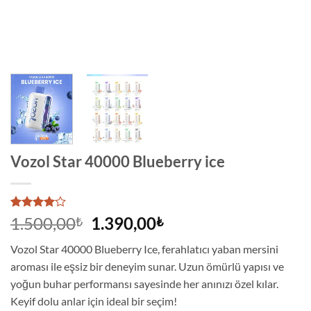
Vozol Star 40000 Blueberry ice
1
müşteri
Orijinal
Şu
1.500,00
1.390,00
₺
₺
puanına
fiyat:
andaki
dayanarak
Vozol Star 40000 Blueberry Ice, ferahlatıcı yaban mersini
5
1.500,00₺.
fiyat:
üzerinden
aroması ile eşsiz bir deneyim sunar. Uzun ömürlü yapısı ve
1.390,00₺.
4
puan
yoğun buhar performansı sayesinde her anınızı özel kılar.
aldı
Keyif dolu anlar için ideal bir seçim!