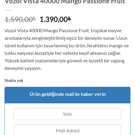
Vozol Vista 40000 Mango Passione Fruit
Orijinal
Şu
1.590,00
1.390,00
₺
₺
fiyat:
andaki
Vozol Vista 40000 Mango Passione Fruit, tropikal meyve
1.590,00₺.
fiyat:
aromalarıyla zenginleştirilmiş eşsiz bir deneyim sunar. Uzun
1.390,00₺.
süreli kullanım için tasarlanmış bu ürün, ferahlatıcı mango ve
tutku meyvesi lezzetiyle her nefeste keyif almanızı sağlar.
Yüksek kaliteli malzemeleriyle güvenli ve lezzetli bir vaping
deneyimi yaşayın.
Stokta yok
Ürün geldiğinde mail ile haber verin