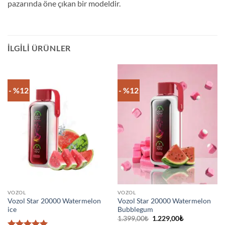
pazarında öne çıkan bir modeldir.
İLGILI ÜRÜNLER
- %12
- %12
VOZOL
VOZOL
Vozol Star 20000 Watermelon
Vozol Star 20000 Watermelon
ice
Bubblegum
Orijinal
Şu
1.399,00
₺
1.229,00
₺
fiyat:
andaki