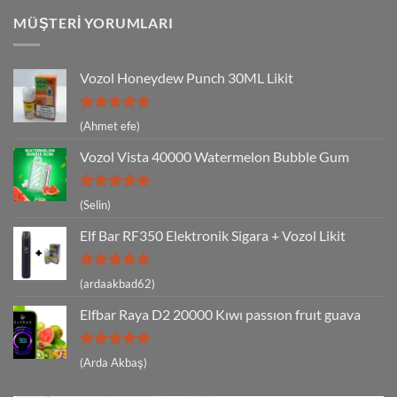
MÜŞTERI YORUMLARI
Vozol Honeydew Punch 30ML Likit
5 üzerinden
(Ahmet efe)
5
oy aldı
Vozol Vista 40000 Watermelon Bubble Gum
5 üzerinden
(Selin)
5
oy aldı
Elf Bar RF350 Elektronik Sigara + Vozol Likit
5 üzerinden
(ardaakbad62)
5
oy aldı
Elfbar Raya D2 20000 Kıwı passıon fruıt guava
5 üzerinden
(Arda Akbaş)
5
oy aldı