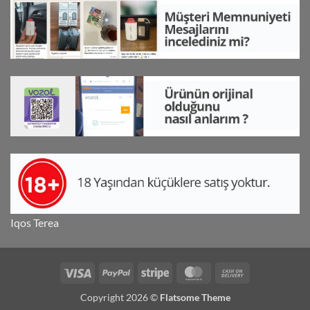
Iqos Terea
Visa
PayPal
Stripe
MasterCard
Cash
On
Copyright 2026 ©
Flatsome Theme
Delivery