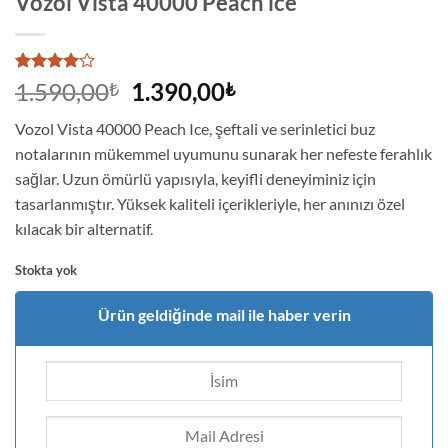
Vozol Vista 40000 Peach ice
2
müşteri
Orijinal
Şu
1.590,00
1.390,00
₺
₺
puanına
fiyat:
andaki
dayanarak
Vozol Vista 40000 Peach Ice, şeftali ve serinletici buz
5
1.590,00₺.
fiyat:
üzerinden
notalarının mükemmel uyumunu sunarak her nefeste ferahlık
1.390,00₺.
4
puan
sağlar. Uzun ömürlü yapısıyla, keyifli deneyiminiz için
aldı
tasarlanmıştır. Yüksek kaliteli içerikleriyle, her anınızı özel
kılacak bir alternatif.
Stokta yok
Ürün geldiğinde mail ile haber verin