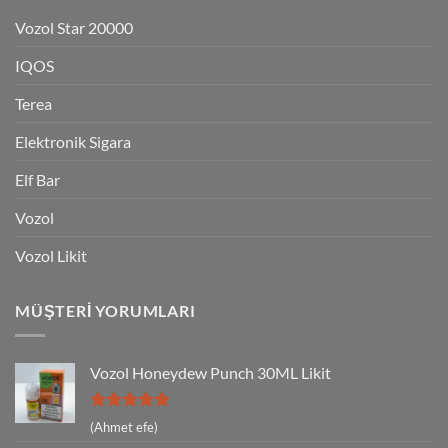
Vozol Star 20000
IQOS
Terea
Elektronik Sigara
Elf Bar
Vozol
Vozol Likit
MÜŞTERI YORUMLARI
Vozol Honeydew Punch 30ML Likit
5 üzerinden
(Ahmet efe)
5
oy aldı