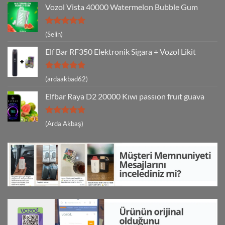
Vozol Vista 40000 Watermelon Bubble Gum
5 üzerinden
(Selin)
5
oy aldı
Elf Bar RF350 Elektronik Sigara + Vozol Likit
5 üzerinden
(ardaakbad62)
5
oy aldı
Elfbar Raya D2 20000 Kıwı passıon fruıt guava
5 üzerinden
(Arda Akbaş)
5
oy aldı