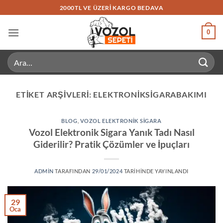
İçeriğe
2000TL VE ÜZERI KARGO BEDAVA
atla
0
Ara:
ETIKET ARŞIVLERI:
ELEKTRONIKSIGARABAKIMI
BLOG
,
VOZOL ELEKTRONIK SIGARA
Vozol Elektronik Sigara Yanık Tadı Nasıl
Giderilir? Pratik Çözümler ve İpuçları
ADMIN
TARAFINDAN
29/01/2024
TARIHINDE YAYINLANDI
29
Oca