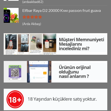
5 üzerinden
(ardaakbad62)
5
oy aldı
Elfbar Raya D2 20000 Kıwı passıon fruıt guava
5 üzerinden
(Arda Akbaş)
5
oy aldı