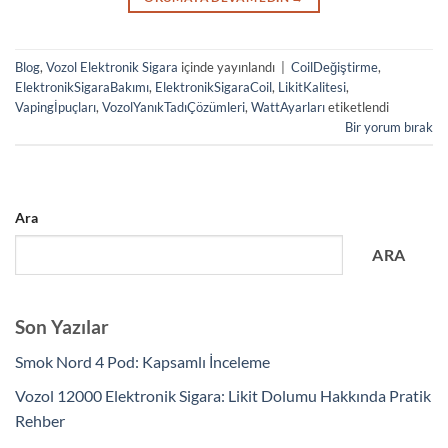
Blog
,
Vozol Elektronik Sigara
içinde yayınlandı
|
CoilDeğiştirme
,
ElektronikSigaraBakımı
,
ElektronikSigaraCoil
,
LikitKalitesi
,
Vapingİpuçları
,
VozolYanıkTadıÇözümleri
,
WattAyarları
etiketlendi
Bir yorum bırak
Ara
ARA
Son Yazılar
Smok Nord 4 Pod: Kapsamlı İnceleme
Vozol 12000 Elektronik Sigara: Likit Dolumu Hakkında Pratik
Rehber