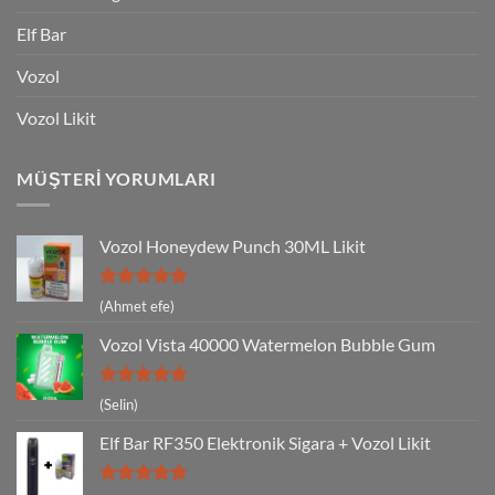
Elf Bar
Vozol
Vozol Likit
MÜŞTERI YORUMLARI
Vozol Honeydew Punch 30ML Likit
5 üzerinden
(Ahmet efe)
5
oy aldı
Vozol Vista 40000 Watermelon Bubble Gum
5 üzerinden
(Selin)
5
oy aldı
Elf Bar RF350 Elektronik Sigara + Vozol Likit