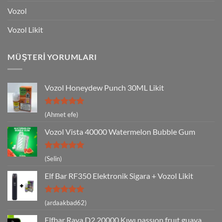
Vozol
Vozol Likit
MÜŞTERI YORUMLARI
Vozol Honeydew Punch 30ML Likit
5 üzerinden
(Ahmet efe)
5
oy aldı
Vozol Vista 40000 Watermelon Bubble Gum
5 üzerinden
(Selin)
5
oy aldı
Elf Bar RF350 Elektronik Sigara + Vozol Likit
5 üzerinden
(ardaakbad62)
5
oy aldı
Elfbar Raya D2 20000 Kıwı passıon fruıt guava