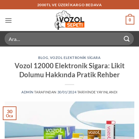
İçeriğe
2000TL VE ÜZERI KARGO BEDAVA
atla
0
Ara:
BLOG
,
VOZOL ELEKTRONIK SIGARA
Vozol 12000 Elektronik Sigara: Likit
Dolumu Hakkında Pratik Rehber
ADMIN
TARAFINDAN
30/01/2024
TARIHINDE YAYINLANDI
30
Oca