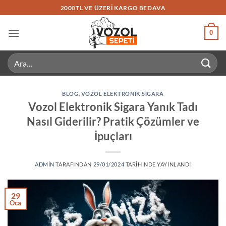
İçeriğe
2000TL VE ÜZERI KARGO BEDAVA
atla
0
Ara:
BLOG
,
VOZOL ELEKTRONIK SIGARA
Vozol Elektronik Sigara Yanık Tadı
Nasıl Giderilir? Pratik Çözümler ve
İpuçları
ADMIN
TARAFINDAN
29/01/2024
TARIHINDE YAYINLANDI
29
Oca