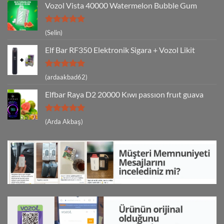
Vozol Vista 40000 Watermelon Bubble Gum
5 üzerinden
(Selin)
5
oy aldı
Elf Bar RF350 Elektronik Sigara + Vozol Likit
5 üzerinden
(ardaakbad62)
5
oy aldı
Elfbar Raya D2 20000 Kıwı passıon fruıt guava
5 üzerinden
(Arda Akbaş)
5
oy aldı