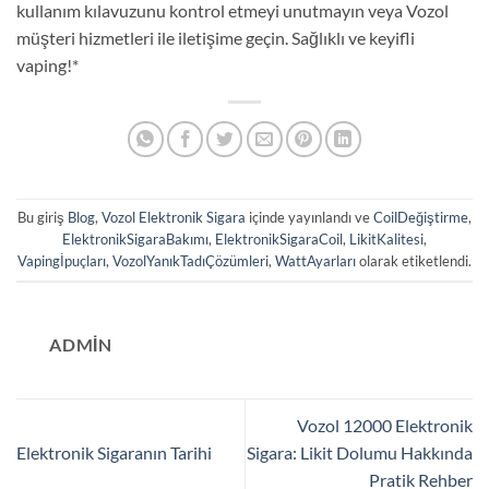
kullanım kılavuzunu kontrol etmeyi unutmayın veya Vozol
müşteri hizmetleri ile iletişime geçin. Sağlıklı ve keyifli
vaping!*
Bu giriş
Blog
,
Vozol Elektronik Sigara
içinde yayınlandı ve
CoilDeğiştirme
,
ElektronikSigaraBakımı
,
ElektronikSigaraCoil
,
LikitKalitesi
,
Vapingİpuçları
,
VozolYanıkTadıÇözümleri
,
WattAyarları
olarak etiketlendi.
ADMIN
Vozol 12000 Elektronik
Elektronik Sigaranın Tarihi
Sigara: Likit Dolumu Hakkında
Pratik Rehber