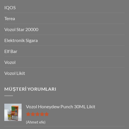
IQOS
Terea
Vozol Star 20000
Elektronik Sigara
Elf Bar
Vozol
Vozol Likit
MÜŞTERI YORUMLARI
Vozol Honeydew Punch 30ML Likit
5 üzerinden
(Ahmet efe)
5
oy aldı