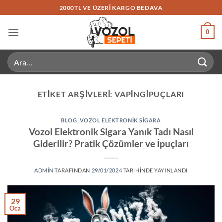
İçeriğe
2000TL VE ÜZERI KARGO BEDAVA
atla
0
Ara:
ETIKET ARŞIVLERI:
VAPINGİPUÇLARI
BLOG
,
VOZOL ELEKTRONIK SIGARA
Vozol Elektronik Sigara Yanık Tadı Nasıl
Giderilir? Pratik Çözümler ve İpuçları
ADMIN
TARAFINDAN
29/01/2024
TARIHINDE YAYINLANDI
29
Oca