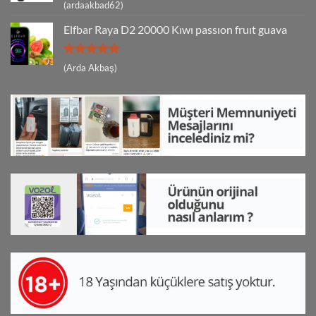
5 üzerinden
(ardaakbad62)
5
oy aldı
Elfbar Raya D2 20000 Kıwı passıon fruıt guava
5 üzerinden
(Arda Akbaş)
5
oy aldı