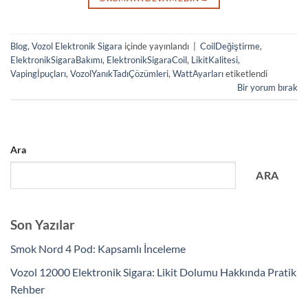
Blog
,
Vozol Elektronik Sigara
içinde yayınlandı
|
CoilDeğiştirme
,
ElektronikSigaraBakımı
,
ElektronikSigaraCoil
,
LikitKalitesi
,
Vapingİpuçları
,
VozolYanıkTadıÇözümleri
,
WattAyarları
etiketlendi
Bir yorum bırak
Ara
ARA
Son Yazılar
Smok Nord 4 Pod: Kapsamlı İnceleme
Vozol 12000 Elektronik Sigara: Likit Dolumu Hakkında Pratik
Rehber