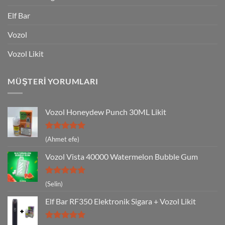
Elf Bar
Vozol
Vozol Likit
MÜŞTERI YORUMLARI
Vozol Honeydew Punch 30ML Likit
5 üzerinden
(Ahmet efe)
5
oy aldı
Vozol Vista 40000 Watermelon Bubble Gum
5 üzerinden
(Selin)
5
oy aldı
Elf Bar RF350 Elektronik Sigara + Vozol Likit