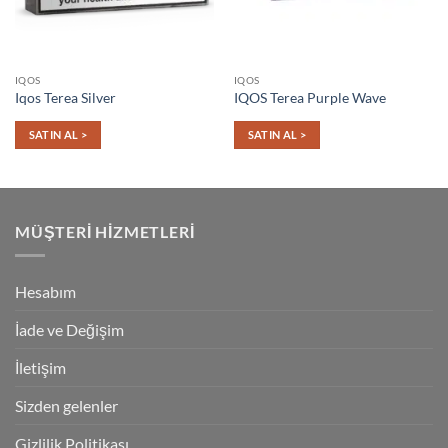
IQOS
IQOS
Iqos Terea Silver
IQOS Terea Purple Wave
SATIN AL >
SATIN AL >
MÜŞTERI HIZMETLERI
Hesabım
İade ve Değişim
İletişim
Sizden gelenler
Gizlilik Politikası