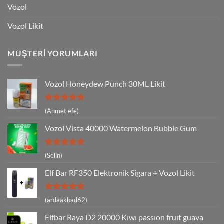
Vozol
Vozol Likit
MÜŞTERI YORUMLARI
Vozol Honeydew Punch 30ML Likit
5 üzerinden
(Ahmet efe)
5
oy aldı
Vozol Vista 40000 Watermelon Bubble Gum
5 üzerinden
(Selin)
5
oy aldı
Elf Bar RF350 Elektronik Sigara + Vozol Likit
5 üzerinden
(ardaakbad62)
5
oy aldı
Elfbar Raya D2 20000 Kıwı passıon fruıt guava