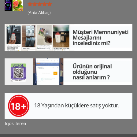
5 üzerinden
(Arda Akbaş)
5
oy aldı
Iqos Terea