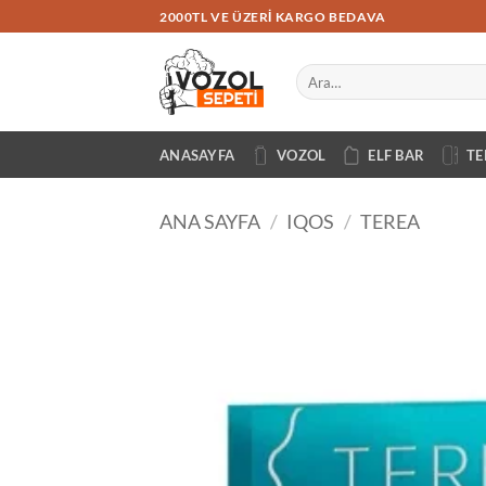
İçeriğe
2000TL VE ÜZERI KARGO BEDAVA
atla
Ara:
ANASAYFA
VOZOL
ELF BAR
TE
ANA SAYFA
/
IQOS
/
TEREA