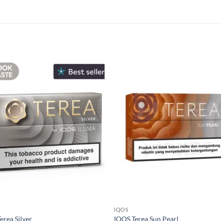
IQOS
Terea Silver
IQOS Terea Sun Pearl