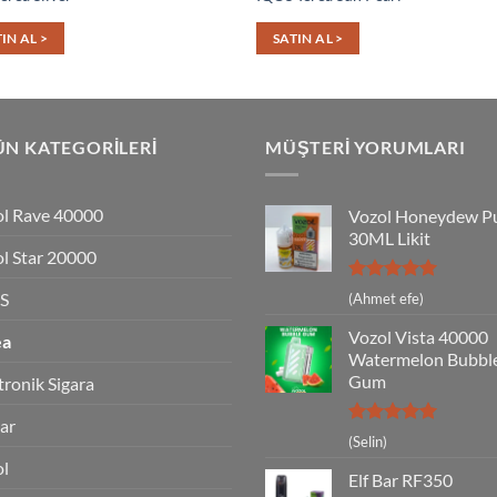
IN AL >
SATIN AL >
N KATEGORILERI
MÜŞTERI YORUMLARI
l Rave 40000
Vozol Honeydew P
30ML Likit
l Star 20000
5 üzerinden
S
(Ahmet efe)
5
oy aldı
Vozol Vista 40000
ea
Watermelon Bubbl
Gum
tronik Sigara
Bar
5 üzerinden
(Selin)
5
oy aldı
ol
Elf Bar RF350