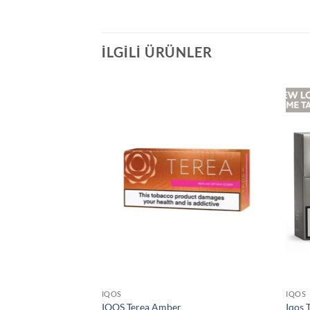
İLGILI ÜRÜNLER
IQOS
IQOS
IQOS Terea Amber
Iqos 