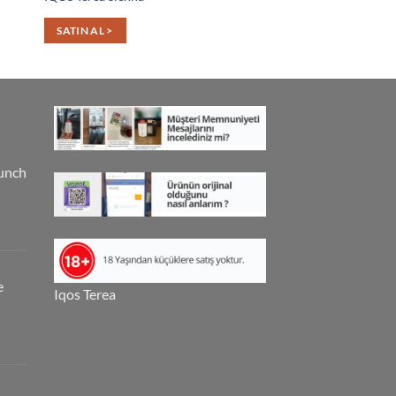
SATIN AL >
SATIN AL >
unch
e
Iqos Terea