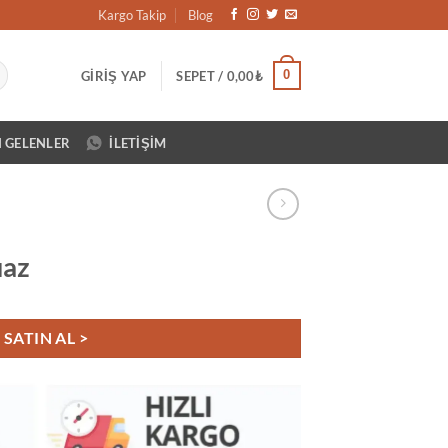
Kargo Takip
Blog
0
GIRIŞ YAP
SEPET /
0,00
₺
N GELENLER
İLETIŞIM
uaz
SATIN AL >