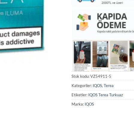
Stok kodu:
VZ54911-5
Kategoriler:
IQOS
,
Terea
Etiketler:
IQOS Terea Turkuaz
Marka:
IQOS