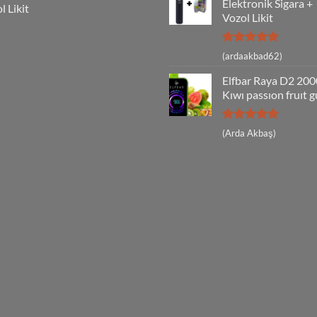
Elektronik Sigara +
l Likit
Vozol Likit
5 üzerinden
(ardaakbad62)
5
oy aldı
Elfbar Raya D2 20
Kıwı passıon fruıt 
5 üzerinden
(Arda Akbaş)
5
oy aldı