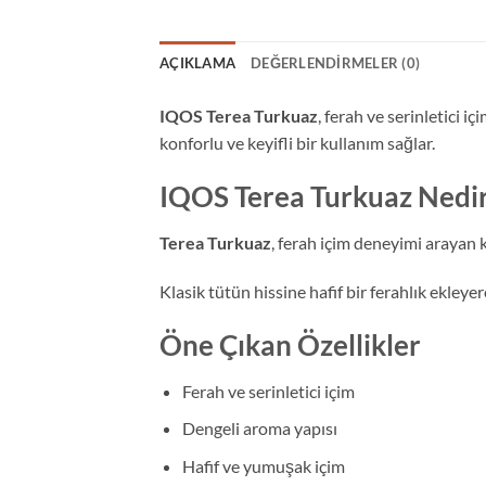
AÇIKLAMA
DEĞERLENDIRMELER (0)
IQOS Terea Turkuaz
, ferah ve serinletici i
konforlu ve keyifli bir kullanım sağlar.
IQOS Terea Turkuaz Nedi
Terea Turkuaz
, ferah içim deneyimi arayan ku
Klasik tütün hissine hafif bir ferahlık ekleye
Öne Çıkan Özellikler
Ferah ve serinletici içim
Dengeli aroma yapısı
Hafif ve yumuşak içim