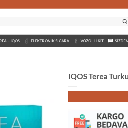
REA – IQOS
ELEKTRONIK SIGARA
VOZOL LIKIT
SIZDE
IQOS Terea Turk