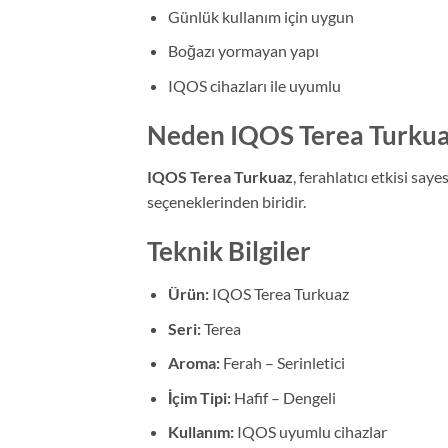
Günlük kullanım için uygun
Boğazı yormayan yapı
IQOS cihazları ile uyumlu
Neden IQOS Terea Turkua
IQOS Terea Turkuaz
, ferahlatıcı etkisi say
seçeneklerinden biridir.
Teknik Bilgiler
Ürün:
IQOS Terea Turkuaz
Seri:
Terea
Aroma:
Ferah – Serinletici
İçim Tipi:
Hafif – Dengeli
Kullanım:
IQOS uyumlu cihazlar