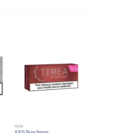
IQOS
IQOS
IQOS Terea Sienna
IQOS Terea Purple W