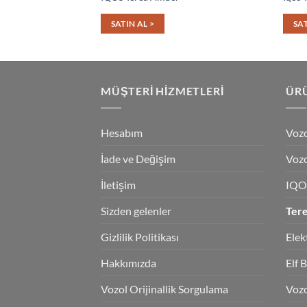
SATIN AL >
SAT
MÜŞTERI HIZMETLERI
ÜRÜ
Hesabım
Vozo
İade ve Değişim
Vozo
İletişim
IQO
Sizden gelenler
Ter
Gizlilik Politikası
Elek
Hakkımızda
Elf 
Vozol Orijinallik Sorgulama
Voz