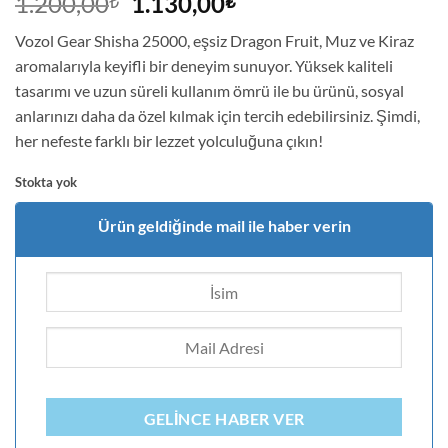
Orijinal
Şu
1.200,00
1.130,00
₺
₺
puanına
fiyat:
andaki
dayanarak
Vozol Gear Shisha 25000, eşsiz Dragon Fruit, Muz ve Kiraz
5 üzerinden
1.200,00₺.
fiyat:
5
puan aldı
aromalarıyla keyifli bir deneyim sunuyor. Yüksek kaliteli
1.130,00₺.
tasarımı ve uzun süreli kullanım ömrü ile bu ürünü, sosyal
anlarınızı daha da özel kılmak için tercih edebilirsiniz. Şimdi,
her nefeste farklı bir lezzet yolculuğuna çıkın!
Stokta yok
Ürün geldiğinde mail ile haber verin
GELINCE HABER VER