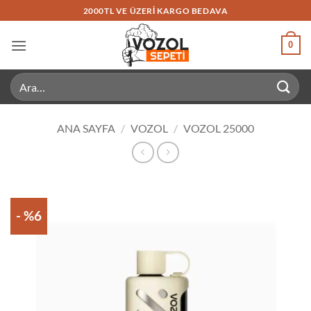
İçeriğe
2000TL VE ÜZERI KARGO BEDAVA
atla
0
Ara:
ANA SAYFA
/
VOZOL
/
VOZOL 25000
- %6