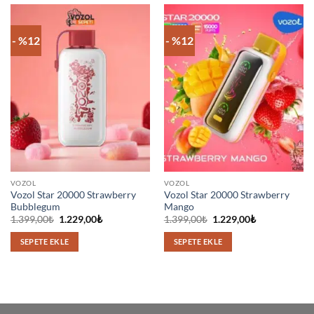
- %12
- %12
VOZOL
VOZOL
Vozol Star 20000 Strawberry
Vozol Star 20000 Strawberry
Bubblegum
Mango
Orijinal
Şu
Orijinal
Şu
1.399,00
₺
1.229,00
₺
1.399,00
₺
1.229,00
₺
fiyat:
andaki
fiyat:
andaki
1.399,00₺.
fiyat:
1.399,00₺.
fiyat:
SEPETE EKLE
SEPETE EKLE
1.229,00₺.
1.229,00₺.