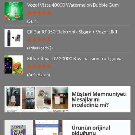
Vozol Vista 40000 Watermelon Bubble Gum
5 üzerinden
(Selin)
5
oy aldı
Elf Bar RF350 Elektronik Sigara + Vozol Likit
5 üzerinden
(ardaakbad62)
5
oy aldı
Elfbar Raya D2 20000 Kıwı passıon fruıt guava
5 üzerinden
(Arda Akbaş)
5
oy aldı