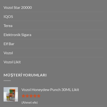
Vozol Star 20000
IQOS
Terea
Elektronik Sigara
Elf Bar
Vozol
Vozol Likit
MÜŞTERI YORUMLARI
Vozol Honeydew Punch 30ML Likit
5 üzerinden
(Ahmet efe)
5
oy aldı