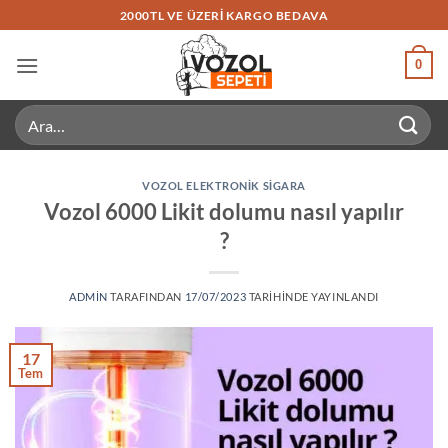
İçeriğe
2000TL VE ÜZERI KARGO BEDAVA
atla
0
Ara:
VOZOL ELEKTRONIK SIGARA
Vozol 6000 Likit dolumu nasıl yapılır
?
ADMIN
TARAFINDAN
17/07/2023
TARIHINDE YAYINLANDI
17
Tem