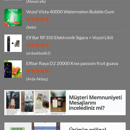
5 üzerinden
(Ahmet efe)
5
oy aldı
Vozol Vista 40000 Watermelon Bubble Gum
5 üzerinden
(Selin)
5
oy aldı
Elf Bar RF350 Elektronik Sigara + Vozol Likit
5 üzerinden
(ardaakbad62)
5
oy aldı
Elfbar Raya D2 20000 Kıwı passıon fruıt guava
5 üzerinden
(Arda Akbaş)
5
oy aldı