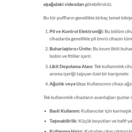
aşağıdaki videodan
görebilirsiniz.
Bu tür puffların genellikle birkaç temel bileş
Pil ve Kontrol Elektroniği:
Bu bölüm cihaz
cihazlarda genellikle pil ömrü cihazın tüm 
Buharlaştırıcı Ünite:
Bu kısım likiti buhar
bobin ve fitiller içerir.
Likit Depolama Alanı:
Tek kullanımlık ciha
aroma içeriği taşıyan özel bir karışımdır.
Ağızlık veya Ucu:
Kullanıcının cihazı ağz
Tek kullanımlık cihazların avantajları şunlar o
Basit Kullanım:
Kullanıcılar için karmaşık
Taşınabilirlik:
Küçük boyutları ve hafif ya
Kullanıma Hazır:
Kutudan çıkar çıkmaz ku