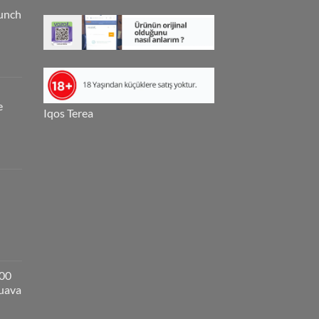
unch
e
Iqos Terea
000
guava