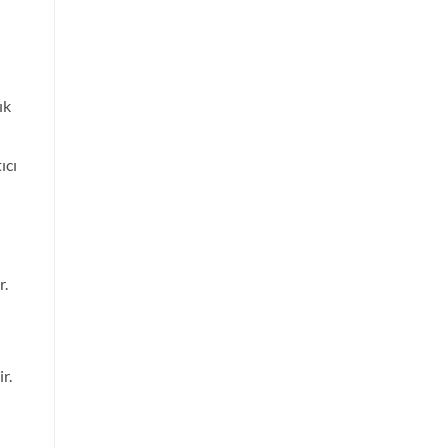
ık
ıcı
r.
r.