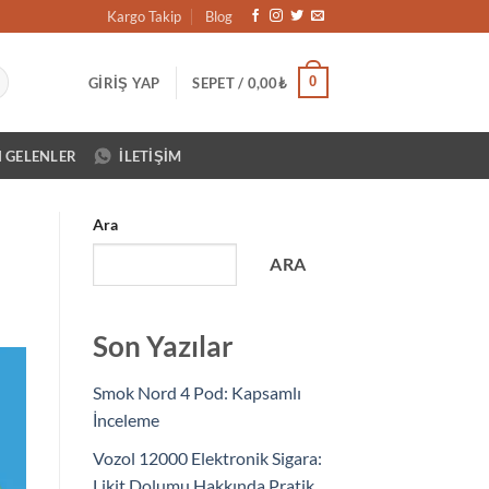
Kargo Takip
Blog
0
GIRIŞ YAP
SEPET /
0,00
₺
N GELENLER
İLETIŞIM
Ara
ARA
Son Yazılar
Smok Nord 4 Pod: Kapsamlı
İnceleme
Vozol 12000 Elektronik Sigara:
Likit Dolumu Hakkında Pratik