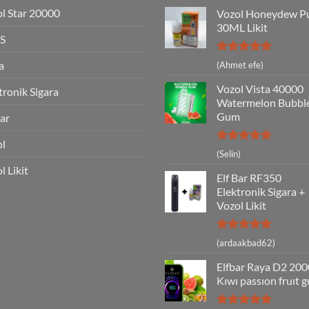
l Star 20000
Vozol Honeydew P
30ML Likit
S
5 üzerinden
a
(Ahmet efe)
5
oy aldı
Vozol Vista 40000
tronik Sigara
Watermelon Bubbl
Gum
Bar
ol
5 üzerinden
(Selin)
5
oy aldı
l Likit
Elf Bar RF350
Elektronik Sigara +
Vozol Likit
5 üzerinden
(ardaakbad62)
5
oy aldı
Elfbar Raya D2 20
Kıwı passıon fruıt 