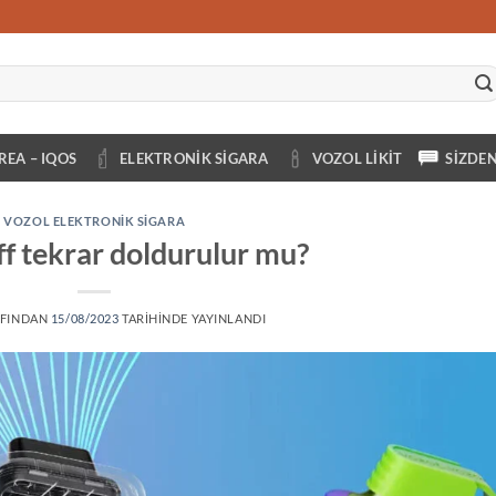
REA – IQOS
ELEKTRONIK SIGARA
VOZOL LIKIT
SIZDE
VOZOL ELEKTRONIK SIGARA
ff tekrar doldurulur mu?
FINDAN
15/08/2023
TARIHINDE YAYINLANDI