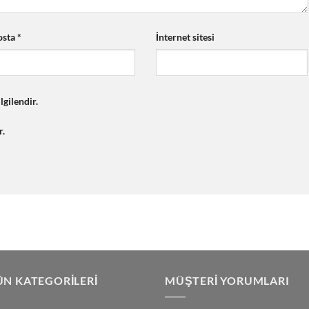
osta
*
İnternet sitesi
lgilendir.
r.
N KATEGORILERI
MÜŞTERI YORUMLARI