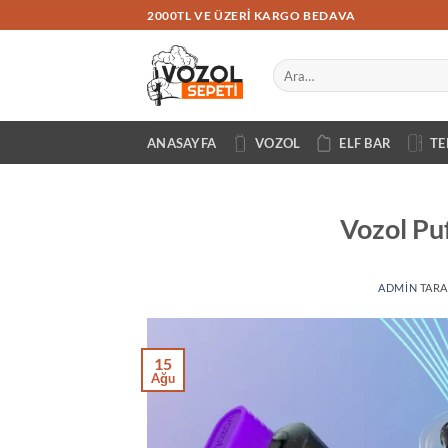
İçeriğe
2000TL VE ÜZERI KARGO BEDAVA
atla
Ara:
ANASAYFA
VOZOL
ELF BAR
TE
Vozol Pu
ADMIN
TARA
15
Ağu