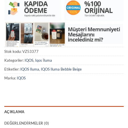
Stok kodu:
VZ53377
Kategoriler:
IQOS
,
Iqos İluma
Etiketler:
IQOS Iluma
,
IQOS Iluma Bebble Beige
Marka:
IQOS
AÇIKLAMA
DEĞERLENDIRMELER (0)