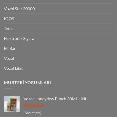
Vozol Star 20000
IQOS
Terea
Elektronik Sigara
Elf Bar
Vozol
Vozol Likit
MÜŞTERI YORUMLARI
Vozol Honeydew Punch 30ML Likit
5 üzerinden
(Ahmet efe)
5
oy aldı