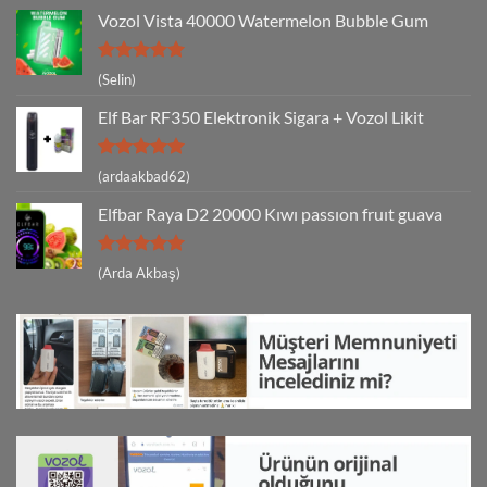
Vozol Vista 40000 Watermelon Bubble Gum
5 üzerinden
(Selin)
5
oy aldı
Elf Bar RF350 Elektronik Sigara + Vozol Likit
5 üzerinden
(ardaakbad62)
5
oy aldı
Elfbar Raya D2 20000 Kıwı passıon fruıt guava
5 üzerinden
(Arda Akbaş)
5
oy aldı