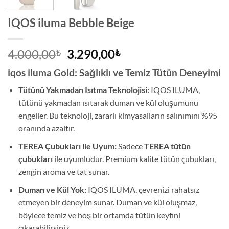
IQOS iluma Bebble Beige
Orijinal
Şu
4.000,00
3.290,00
₺
₺
fiyat:
andaki
iqos iluma Gold: Sağlıklı ve Temiz Tütün Deneyimi
4.000,00₺.
fiyat:
3.290,00₺.
Tütünü Yakmadan Isıtma Teknolojisi:
IQOS ILUMA,
tütünü yakmadan ısıtarak duman ve kül oluşumunu
engeller. Bu teknoloji, zararlı kimyasalların salınımını %95
oranında azaltır.
TEREA Çubukları ile Uyum:
Sadece
TEREA tütün
çubukları
ile uyumludur. Premium kalite tütün çubukları,
zengin aroma ve tat sunar.
Duman ve Kül Yok:
IQOS ILUMA, çevrenizi rahatsız
etmeyen bir deneyim sunar. Duman ve kül oluşmaz,
böylece temiz ve hoş bir ortamda tütün keyfini
çıkarabilirsiniz.