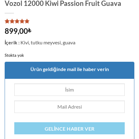
Vozol 12000 Kiwi Passion Fruit Guava
10
müşteri
899,00
₺
puanına
dayanarak
İçerik :
Kivi, tutku meyvesi, guava
5 üzerinden
5
puan aldı
Stokta yok
Ürün geldiğinde mail ile haber verin
GELINCE HABER VER