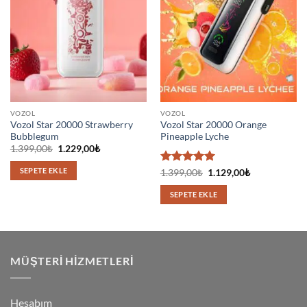
VOZOL
VOZOL
Vozol Star 20000 Strawberry
Vozol Star 20000 Orange
Bubblegum
Pineapple Lyche
Orijinal
Şu
1.399,00
₺
1.229,00
₺
fiyat:
andaki
1.399,00₺.
fiyat:
SEPETE EKLE
5 üzerinden
Orijinal
Şu
1.399,00
₺
1.129,00
₺
1.229,00₺.
fiyat:
andaki
5
oy aldı
1.399,00₺.
fiyat:
SEPETE EKLE
1.129,00₺.
MÜŞTERI HIZMETLERI
Hesabım