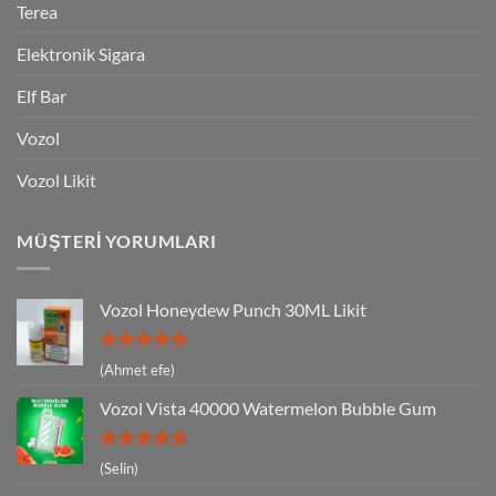
Terea
Elektronik Sigara
Elf Bar
Vozol
Vozol Likit
MÜŞTERI YORUMLARI
Vozol Honeydew Punch 30ML Likit
5 üzerinden
(Ahmet efe)
5
oy aldı
Vozol Vista 40000 Watermelon Bubble Gum
5 üzerinden
(Selin)
5
oy aldı