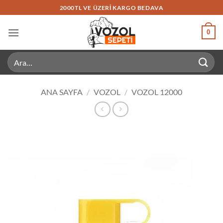
İçeriğe
2000TL VE ÜZERI KARGO BEDAVA
atla
0
Ara:
ANA SAYFA
/
VOZOL
/
VOZOL 12000