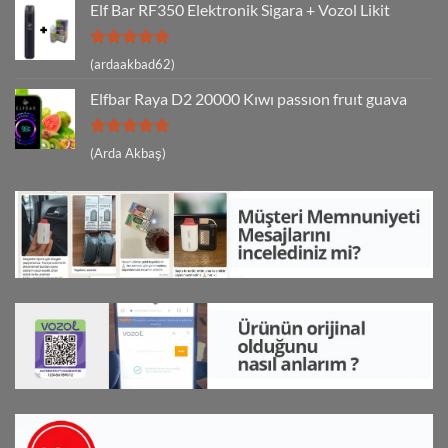
Elf Bar RF350 Elektronik Sigara + Vozol Likit
5 üzerinden
(ardaakbad62)
5
oy aldı
Elfbar Raya D2 20000 Kıwı passıon fruıt guava
5 üzerinden
(Arda Akbaş)
5
oy aldı