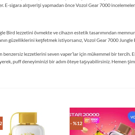
t çeker. E-sigara alışverişi yapmadan önce Vozol Gear 7000 inceleme
gle Bird lezzetini övmekte ve cihazın estetik tasarımından memnun k
anın güzelliklerini keşfetmek istiyorsanız, Vozol Gear 7000 Jungle
benzersiz lezzetlerini seven vaper’lar için mükemmel bir tercih. E
yerek, puff deneyiminizi bir adım öteye taşıyabilirsiniz. Hemen şi
2
- %12