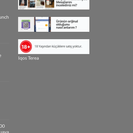
unch
e
Iqos Terea
000
guava