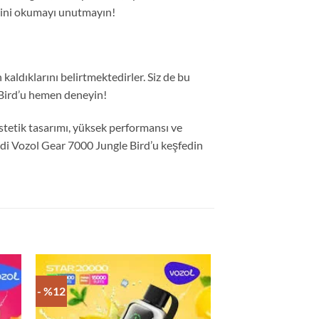
lerini okumayı unutmayın!
aldıklarını belirtmektedirler. Siz de bu
 Bird’u hemen deneyin!
stetik tasarımı, yüksek performansı ve
mdi Vozol Gear 7000 Jungle Bird’u keşfedin
- %12
- %12