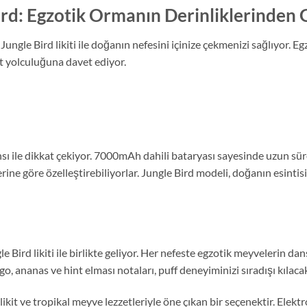
rd: Egzotik Ormanın Derinliklerinden 
ungle Bird likiti ile doğanın nefesini içinize çekmenizi sağlıyor. 
zet yolculuğuna davet ediyor.
ı ile dikkat çekiyor. 7000mAh dahili bataryası sayesinde uzun süre
lerine göre özelleştirebiliyorlar. Jungle Bird modeli, doğanın esintis
e Bird likiti ile birlikte geliyor. Her nefeste egzotik meyvelerin dan
, ananas ve hint elması notaları, puff deneyiminizi sıradışı kılaca
likit ve tropikal meyve lezzetleriyle öne çıkan bir seçenektir. Elektr