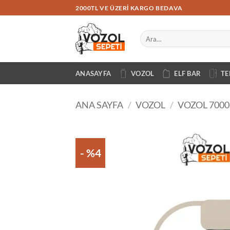
İçeriğe
2000TL VE ÜZERI KARGO BEDAVA
atla
Ara:
ANASAYFA
VOZOL
ELF BAR
TE
ANA SAYFA
/
VOZOL
/
VOZOL 7000
- %4