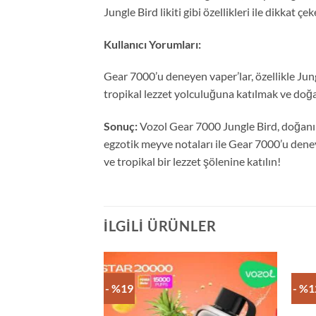
Jungle Bird likiti gibi özellikleri ile dikka
Kullanıcı Yorumları:
Gear 7000’u deneyen vaper’lar, özellikle Jun
tropikal lezzet yolculuğuna katılmak ve doğ
Sonuç:
Vozol Gear 7000 Jungle Bird, doğanın 
egzotik meyve notaları ile Gear 7000’u dene
ve tropikal bir lezzet şölenine katılın!
İLGILI ÜRÜNLER
- %19
- %1