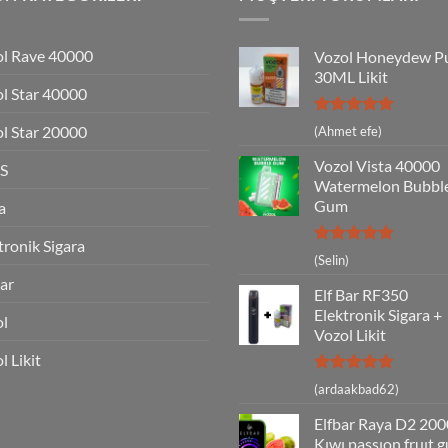
l Rave 40000
Vozol Honeydew P
30ML Likit
l Star 40000
5 üzerinden
l Star 20000
(Ahmet efe)
5
oy aldı
Vozol Vista 40000
S
Watermelon Bubbl
Gum
a
tronik Sigara
5 üzerinden
(Selin)
5
oy aldı
Bar
Elf Bar RF350
Elektronik Sigara +
ol
Vozol Likit
l Likit
5 üzerinden
(ardaakbad62)
5
oy aldı
Elfbar Raya D2 20
Kıwı passıon fruıt 