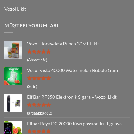
Vozol Likit
MÜŞTERI YORUMLARI
Vozol Honeydew Punch 30ML Likit
5 üzerinden
(Ahmet efe)
5
oy aldı
Vozol Vista 40000 Watermelon Bubble Gum
5 üzerinden
(Selin)
5
oy aldı
Elf Bar RF350 Elektronik Sigara + Vozol Likit
5 üzerinden
(ardaakbad62)
5
oy aldı
Elfbar Raya D2 20000 Kıwı passıon fruıt guava