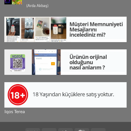
5 üzerinden
(Arda Akbaş)
5
oy aldı
Iqos Terea