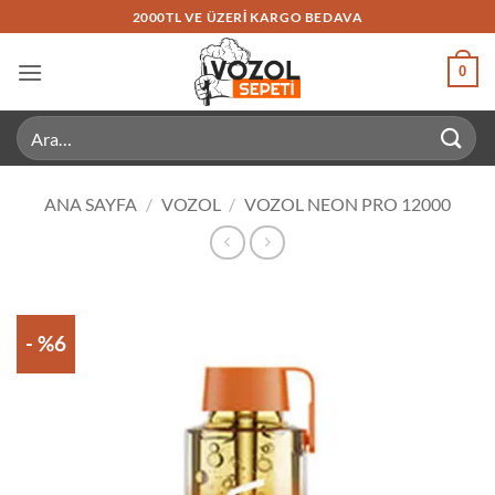
İçeriğe
2000TL VE ÜZERI KARGO BEDAVA
atla
0
Ara:
ANA SAYFA
/
VOZOL
/
VOZOL NEON PRO 12000
- %6