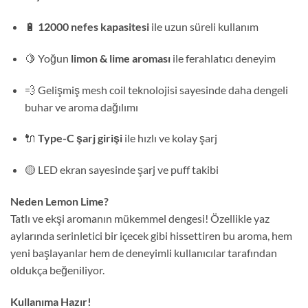
🔋
12000 nefes kapasitesi
ile uzun süreli kullanım
🍋 Yoğun
limon & lime aroması
ile ferahlatıcı deneyim
💨 Gelişmiş mesh coil teknolojisi sayesinde daha dengeli
buhar ve aroma dağılımı
🔌
Type-C şarj girişi
ile hızlı ve kolay şarj
🟡 LED ekran sayesinde şarj ve puff takibi
Neden Lemon Lime?
Tatlı ve ekşi aromanın mükemmel dengesi! Özellikle yaz
aylarında serinletici bir içecek gibi hissettiren bu aroma, hem
yeni başlayanlar hem de deneyimli kullanıcılar tarafından
oldukça beğeniliyor.
Kullanıma Hazır!