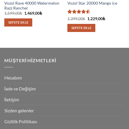
Vozol Rave 40000 Watermelon
Vozol Star 20000 Mango ice
Razz Rancher
Orijinal
Şu
1.599,00
₺
1.469,00
₺
fiyat:
andaki
5
Orijinal
Şu
1.399,00
₺
1.229,00
₺
1.599,00₺.
fiyat:
fiyat:
andaki
SEPETE EKLE
üzerinden
1.469,00₺.
1.399,00₺.
fiyat:
4.5
oy
SEPETE EKLE
1.229,00₺.
aldı
MÜŞTERI HIZMETLERI
Hesabım
İade ve Değişim
İletişim
Sizden gelenler
Gizlilik Politikası