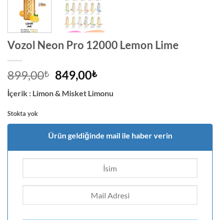
Vozol Neon Pro 12000 Lemon Lime
Orijinal
Şu
899,00
849,00
₺
₺
fiyat:
andaki
İçerik :
Limon & Misket Limonu
899,00₺.
fiyat:
849,00₺.
Stokta yok
Ürün geldiğinde mail ile haber verin